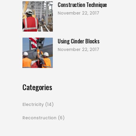
Construction Technique
November 22, 2017
Using Cinder Blocks
November 22, 2017
Categories
Electricity
(14)
Reconstruction
(6)