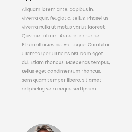
Aliquam lorem ante, dapibus in,
viverra quis, feugiat a, tellus. Phasellus
viverra nulla ut metus varius laoreet.
Quisque rutrum. Aenean imperdiet.
Etiam ultricies nisi vel augue. Curabitur
ullamcorper ultricies nisi. Nam eget
dui. Etiam rhoncus. Maecenas tempus,
tellus eget condimentum rhoncus,
sem quam semper libero, sit amet
adipiscing sem neque sed ipsum.