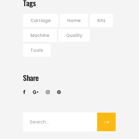
Tags
Carriage
Home
Kits
Machine
Quality
Tools
Share
Search
for: