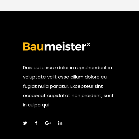
Duis aute irure dolor in reprehenderit in
voluptate velit esse cillum dolore eu
fugiat nulla pariatur. Excepteur sint
occaecat cupidatat non proident, sunt
in culpa qui.