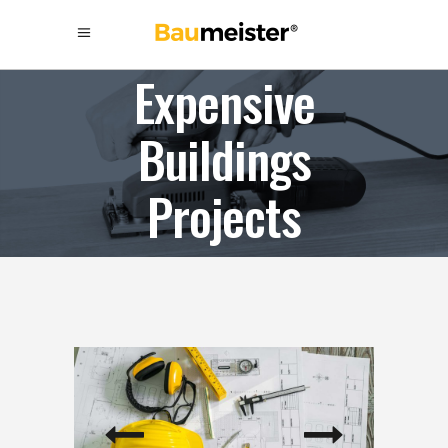
Expensive
Buildings
Projects