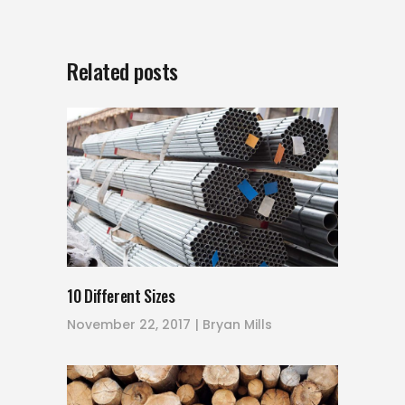
Related posts
10 Different Sizes
November 22, 2017
Bryan Mills