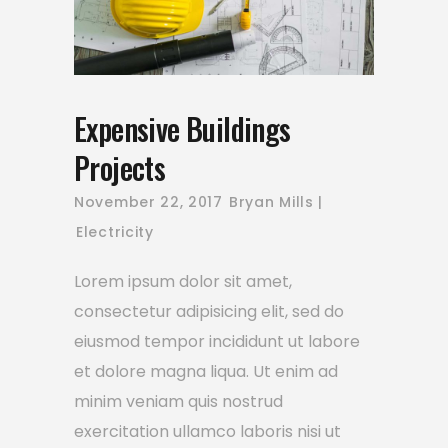
Expensive Buildings
Projects
November 22, 2017
Bryan Mills
Electricity
Lorem ipsum dolor sit amet,
consectetur adipisicing elit, sed do
eiusmod tempor incididunt ut labore
et dolore magna liqua. Ut enim ad
minim veniam quis nostrud
exercitation ullamco laboris nisi ut