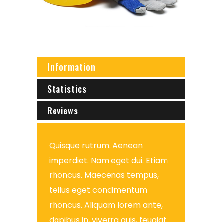
Information
Statistics
Reviews
Quisque rutrum. Aenean
imperdiet. Nam eget dui. Etiam
rhoncus. Maecenas tempus,
tellus eget condimentum
rhoncus. Aliquam lorem ante,
dapibus in, viverra quis, feugiat