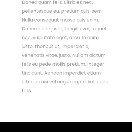
Donec quam felis, ultricies nec,
pellentesque eu, pretium quis, sem.
Nulla consequat massa quis enim.
Donec pede justo, fringilla vel, aliquet
nec, vulputate eget, arcu. In enim
justo, rhoncus ut, imperdiet a,
venenatis vitae, justo. Nullam dictum
felis eu pede mollis pretium. Integer
tincidunt. Aenean imperdiet etiam
ultricies nisi vel augue imperdiet pede
felis .